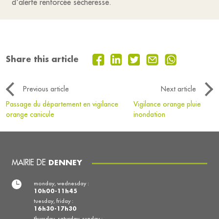
d'alerte renforcée sécheresse.
Share this article
Previous article
Next article
Passage du département en vigilance
Vigilance orange pluie
orange canicule
inondation
MAIRIE DE
DENNEY
monday, wednesday :
10h00-11h45
tuesday, friday :
16h30-17h30
thursday, saturday, sunday :