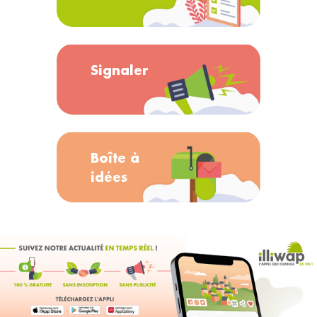
Signaler
Boîte à
idées