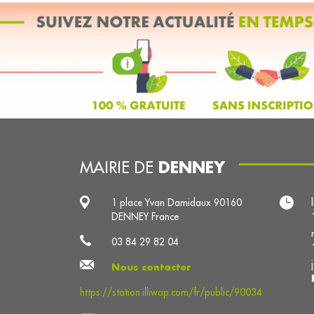
DENNEY
MAIRIE DE
1 place Yvan Damidaux 90160
DENNEY France
03 84 29 82 04
Nous contacter
https://station.illiwap.com/fr/public/90034