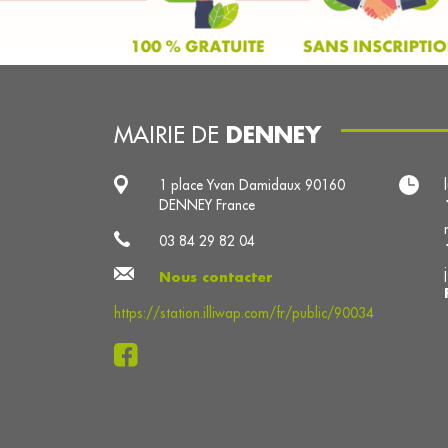
DENNEY
MAIRIE DE
1 place Yvan Damidaux 90160
DENNEY France
03 84 29 82 04
Nous contacter
https://station.illiwap.com/fr/public/90034