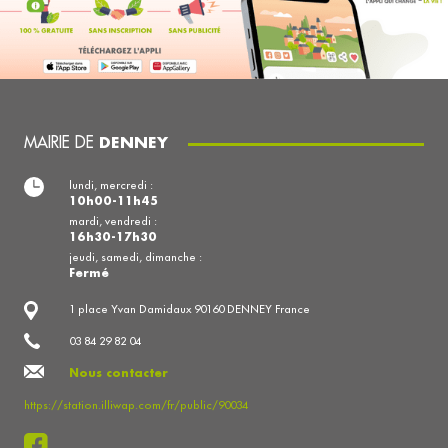
MAIRIE DE
DENNEY
lundi, mercredi :
10h00-11h45
mardi, vendredi :
16h30-17h30
jeudi, samedi, dimanche :
Fermé
1 place Yvan Damidaux 90160 DENNEY France
03 84 29 82 04
Nous contacter
https://station.illiwap.com/fr/public/90034