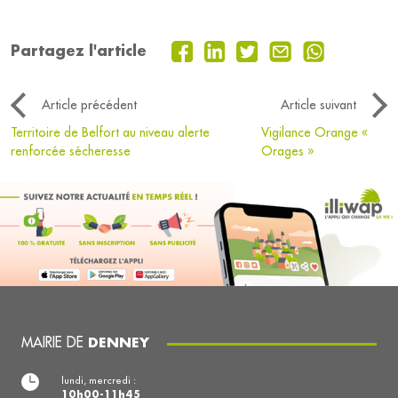
Partagez l'article
Article précédent
Article suivant
Territoire de Belfort au niveau alerte
Vigilance Orange «
renforcée sécheresse
Orages »
MAIRIE DE
DENNEY
lundi, mercredi :
10h00-11h45