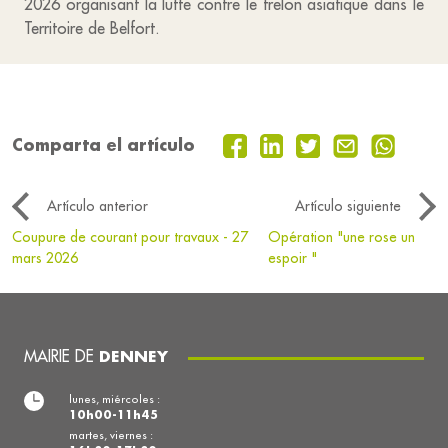
2026 organisant la lutte contre le frelon asiatique dans le
Territoire de Belfort.
Comparta el artículo
Artículo anterior
Artículo siguiente
Coupure de courant pour travaux - 27
Opération "une rose un
mars 2026
espoir "
MAIRIE DE
DENNEY
lunes, miércoles :
10h00-11h45
martes, viernes :